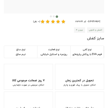
star
star
star
star
star
GP-YF3K3C - کد 213279
(0 نظر)
کفش و کتونی
جردن ۴
سایز کفش
نوع کفی
نوع فعالیت
نوع ساق
فوم EVA با روکش پارچه‌ای
روزمره و استایل خیابانی
نیم ساق
تحویل در کمترین زمان
۷ روز ضمانت مرجوعی کالا
امکان تحویل با پیک فوری و چاپار
امکان مرجوعی در صورت نارضایتی