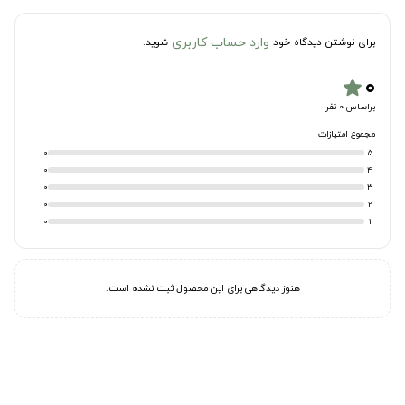
وارد حساب کاربری
برای نوشتن دیدگاه خود
شوید.
۰
star
براساس 0 نفر
مجموع امتیازات
0
5
0
4
0
3
0
2
0
1
هنوز دیدگاهی برای این محصول ثبت نشده است.