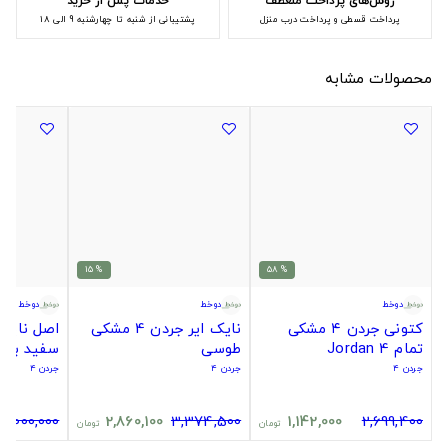
روش‌های پرداخت منعطف
خدمات پس از خرید
پرداخت قسطی و پرداخت درب منزل
پشتیبانی از شنبه تا چهارشنبه 9 الی 18
محصولات مشابه
% 15
% 58
دوخط
دوخط
دوخط
کتونی جردن ۴ مشکی
نایک ایر جردن 4 مشکی
تمام Jordan 4
طوسی
سفید بن
جردن ۴
جردن ۴
جردن ۴
15,000,000
2,860,100
3,374,500
1,142,000
2,699,400
تومان
تومان