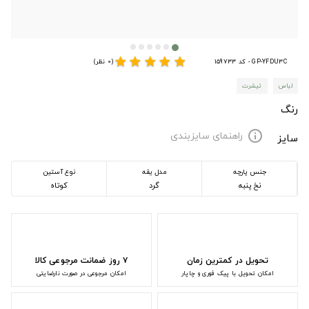
star
star
star
star
star
GP-YFDU3C - کد 159733
(0 نظر)
لباس
تیشرت
رنگ
راهنمای سایزبندی
info
سایز
جنس پارچه
مدل یقه
نوع آستین
نخ پنبه
گرد
کوتاه
تحویل در کمترین زمان
۷ روز ضمانت مرجوعی کالا
امکان تحویل با پیک فوری و چاپار
امکان مرجوعی در صورت نارضایتی