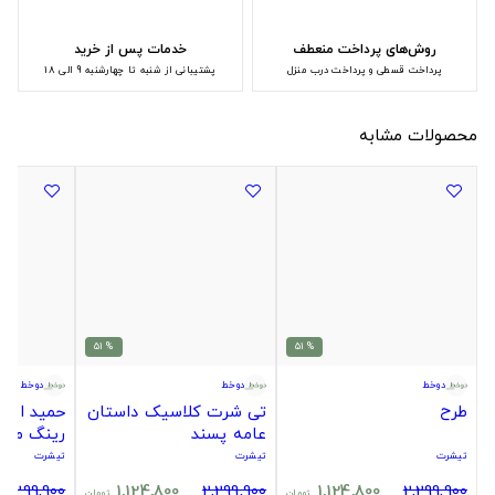
روش‌های پرداخت منعطف
خدمات پس از خرید
پرداخت قسطی و پرداخت درب منزل
پشتیبانی از شنبه تا چهارشنبه 9 الی 18
محصولات مشابه
% 51
% 51
دوخط
دوخط
دوخط
طرح
تی شرت کلاسیک داستان
حمید اسکو
عامه پسند
رینگ مرچ
تیشرت
تیشرت
تیشرت
2,299,900
1,124,800
2,299,900
1,124,800
2,299,900
تومان
تومان