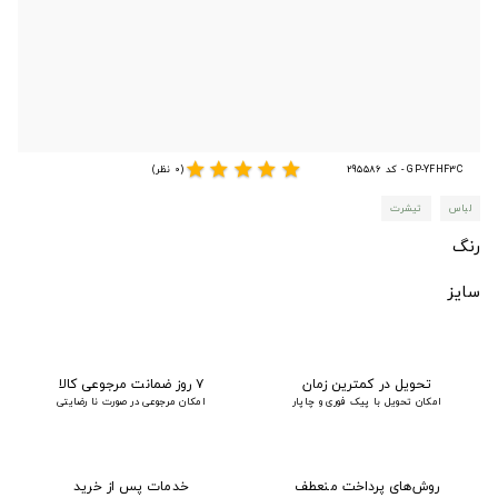
star
star
star
star
star
GP-YFHF3C - کد 295586
(0 نظر)
لباس
تیشرت
رنگ
سایز
تحویل در کمترین زمان
۷ روز ضمانت مرجوعی کالا
امکان تحویل با پیک فوری و چاپار
امکان مرجوعی در صورت نا رضایتی
روش‌های پرداخت منعطف
خدمات پس از خرید