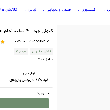
ی
اکسسوری
صندل و دمپایی
لباس
کالکشن ها
keyboard_arrow_down
keyboard_arrow_down
keyboard_arrow_down
keyboard_arrow_down
کتونی جردن ۴ سفید تمام Jordan 4 white
GP-YFKF3C - کد 274363
star
کفش و کتونی
جردن ۴
سایز کفش
نوع کفی
فوم EVA با روکش پارچه‌ای
ناموجود