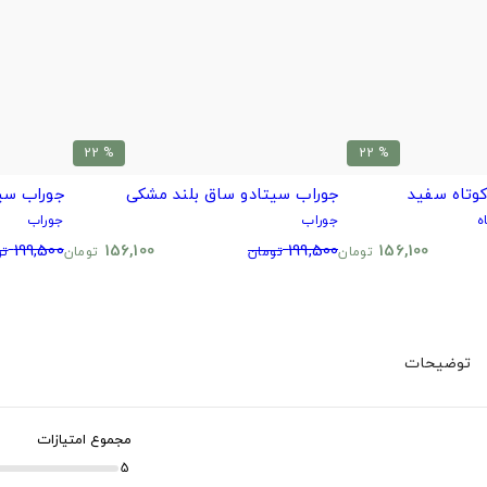
% 22
% 22
وتاه سفید
جوراب سیتادو ساق بلند مشکی
جوراب سی
ه
جوراب
جوراب
199,500
156,100
199,500
156,100
تومان
تومان
تومان
تو
توضیحات
مجموع امتیازات
5