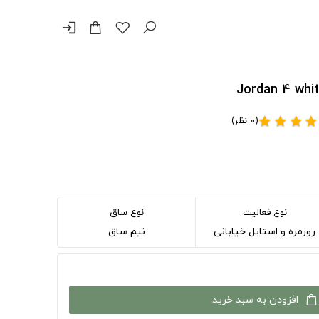
login
(0 نظر)
star
star
star
star
نوع فعالیت
نوع ساق
روزمره و استایل خیابانی
نیم ساق
افزودن به سبد خرید