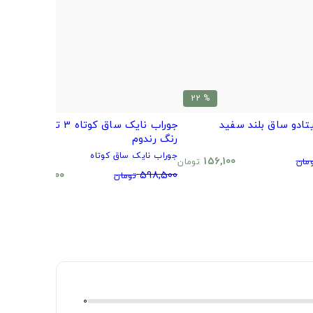
% 20
% 22
تادو ساق بلند سفید
جوراب نایک ساق کوتاه 3 تایی طرح و
ب
رنگ رندوم
م
جوراب نایک ساق کوتاه
0
156,100
مان
تومان
480,500
598,500
تومان
تومان
0