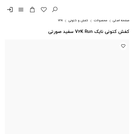
login
menu
صفحه اصلی
محصولات
کفش و کتونی
v2k
کفش کتونی نایک V2K Run سفید صورتی