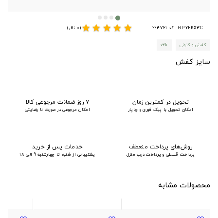
star
star
star
star
star
GP-YFKX3C - کد 294761
(0 نظر)
کفش و کتونی
v2k
سایز کفش
تحویل در کمترین زمان
۷ روز ضمانت مرجوعی کالا
امکان تحویل با پیک فوری و چاپار
امکان مرجوعی در صورت نا رضایتی
روش‌های پرداخت منعطف
خدمات پس از خرید
پرداخت قسطی و پرداخت درب منزل
پشتیبانی از شنبه تا چهارشنبه 9 الی 18
محصولات مشابه