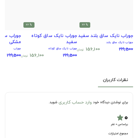
% 22
% 22
جوراب نایک ساق بلند سفید
جوراب نایک ساق کوتاه
جوراب سیتا
سفید
مشکی
جوراب نایک ساق بلند
156,100
199,500
جوراب نایک ساق کوتاه
جوراب
تومان
199,500
156,100
199,500
تومان
نظرات کاربران
وارد حساب کاربری
برای نوشتن دیدگاه خود
شوید.
۰
star
براساس 0 نفر
مجموع امتیازات