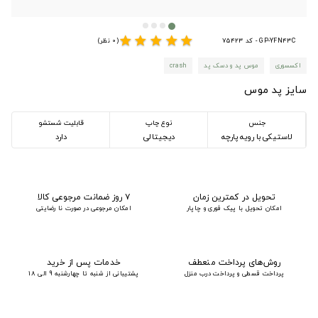
star
star
star
star
star
GP-YFN43C - کد 75423
(0 نظر)
اکسسوری
موس پد و دسک پد
crash
سایز پد موس
جنس
نوع چاپ
قابلیت شستشو
لاستیکی با رویه پارچه
دیجیتالی
دارد
تحویل در کمترین زمان
۷ روز ضمانت مرجوعی کالا
امکان تحویل با پیک فوری و چاپار
امکان مرجوعی در صورت نا رضایتی
روش‌های پرداخت منعطف
خدمات پس از خرید
پرداخت قسطی و پرداخت درب منزل
پشتیبانی از شنبه تا چهارشنبه 9 الی 18