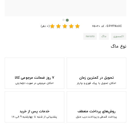
star
star
star
star
star
GP-YFN8AC - کد 75020
(0 نظر)
اکسسوری
ماگ
naruto
نوع ماگ
تحویل در کمترین زمان
۷ روز ضمانت مرجوعی کالا
امکان تحویل با پیک فوری و چاپار
امکان مرجوعی در صورت نارضایتی
روش‌های پرداخت منعطف
خدمات پس از خرید
پرداخت قسطی و پرداخت درب منزل
پشتیبانی از شنبه تا چهارشنبه 9 الی 18