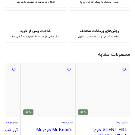
امکان تحویل با پیک فوری و چاپار
امکان مرجوعی در صورت نارضایتی
روش‌های پرداخت منعطف
خدمات پس از خرید
پرداخت قسطی و پرداخت درب منزل
پشتیبانی از شنبه تا چهارشنبه 9 الی 18
محصولات مشابه
% 51
% 51
دوخط
دوخط
دوخط
SILENT HILL طرح
Mr Bean's طرح Mr.
تی شرت لد