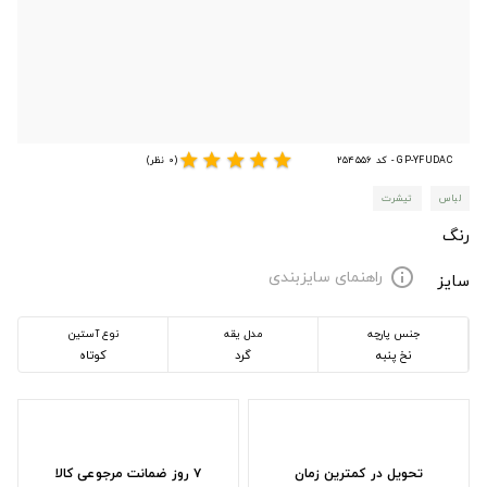
star
star
star
star
star
GP-YFUDAC - کد 254556
(0 نظر)
لباس
تیشرت
رنگ
راهنمای سایزبندی
info
سایز
جنس پارچه
مدل یقه
نوع آستین
نخ پنبه
گرد
کوتاه
تحویل در کمترین زمان
۷ روز ضمانت مرجوعی کالا