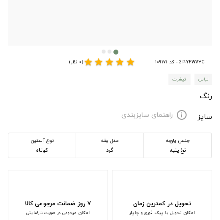
star
star
star
star
star
GP-YFWV3C - کد 109171
(0 نظر)
لباس
تیشرت
رنگ
راهنمای سایزبندی
info
سایز
جنس پارچه
مدل یقه
نوع آستین
نخ پنبه
گرد
کوتاه
تحویل در کمترین زمان
۷ روز ضمانت مرجوعی کالا
امکان تحویل با پیک فوری و چاپار
امکان مرجوعی در صورت نارضایتی