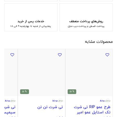
روش‌های پرداخت منعطف
خدمات پس از خرید
پرداخت قسطی و پرداخت درب منزل
پشتیبانی از شنبه تا چهارشنبه 9 الی 18
محصولات مشابه
% 51
% 51
دوخط
دوخط
دوخط
طرح عمو RIP تی شرت
تی شرت تن تن
تی شرت ط
تک استایل عمو امیر
سیمپسون