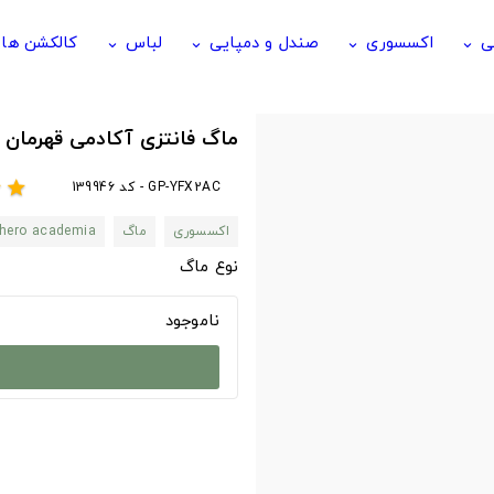
ی
اکسسوری
صندل و دمپایی
لباس
کالکشن ها
keyboard_arrow_down
keyboard_arrow_down
keyboard_arrow_down
keyboard_arrow_down
ماگ فانتزی آکادمی قهرمان من طرح rkless
GP-YFX2AC - کد 139946
r
star
اکسسوری
ماگ
hero academia
نوع ماگ
ناموجود