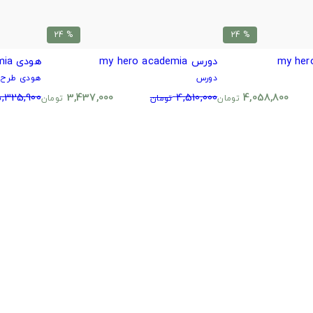
% 24
% 24
دورس my hero academia
هودی my hero academia
دورس
هودی طرح د
,325,900
3,437,000
4,510,000
4,058,800
تومان
تومان
تومان