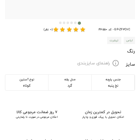
star
star
star
star
star
GP-ZF3C7C - کد 196550
(0 نظر)
لباس
تیشرت
رنگ
راهنمای سایزبندی
info
سایز
جنس پارچه
مدل یقه
نوع آستین
نخ پنبه
گرد
کوتاه
تحویل در کمترین زمان
۷ روز ضمانت مرجوعی کالا
امکان تحویل با پیک فوری و چاپار
امکان مرجوعی در صورت نا رضایتی