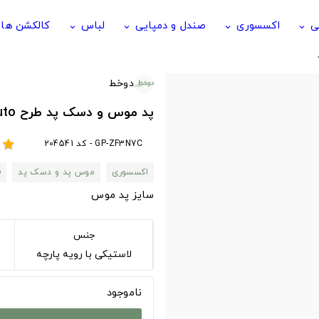
ی
اکسسوری
صندل و دمپایی
لباس
کالکشن ها
keyboard_arrow_down
keyboard_arrow_down
keyboard_arrow_down
keyboard_arrow_down
دوخط
پد موس و دسک پد طرح Naruto ناروتو Naruto
GP-ZF3N7C - کد 204541
r
star
اکسسوری
موس پد و دسک پد
o
سایز پد موس
جنس
لاستیکی با رویه پارچه
ناموجود