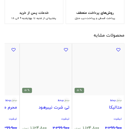
روش‌های پرداخت منعطف
خدمات پس از خرید
پرداخت قسطی و پرداخت درب منزل
پشتیبانی از شنبه تا چهارشنبه 9 الی 18
محصولات مشابه
% 51
% 51
دوخط
دوخط
دوخط
متالیکا
تی شرت نیبرهود
محرم طرح 
تیشرت
تیشرت
تیشرت
2,299,900
1,124,800
2,299,900
1,124,800
2,299,900
تومان
تومان