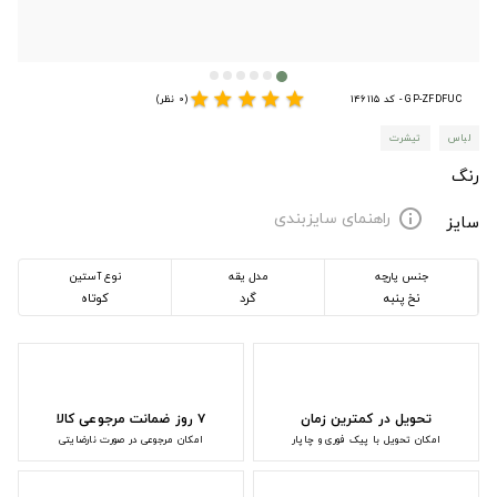
star
star
star
star
star
GP-ZFDFUC - کد 146115
(0 نظر)
لباس
تیشرت
رنگ
راهنمای سایزبندی
info
سایز
جنس پارچه
مدل یقه
نوع آستین
نخ پنبه
گرد
کوتاه
تحویل در کمترین زمان
۷ روز ضمانت مرجوعی کالا
امکان تحویل با پیک فوری و چاپار
امکان مرجوعی در صورت نارضایتی