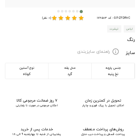
star
star
star
star
star
GP-ZFDR7C - کد 176584
(0 نظر)
لباس
تیشرت
رنگ
راهنمای سایزبندی
info
سایز
جنس پارچه
مدل یقه
نوع آستین
نخ پنبه
گرد
کوتاه
تحویل در کمترین زمان
۷ روز ضمانت مرجوعی کالا
امکان تحویل با پیک فوری و چاپار
امکان مرجوعی در صورت نا رضایتی
روش‌های پرداخت منعطف
خدمات پس از خرید
پرداخت قسطی و پرداخت درب منزل
پشتیبانی از شنبه تا چهارشنبه 9 الی 18