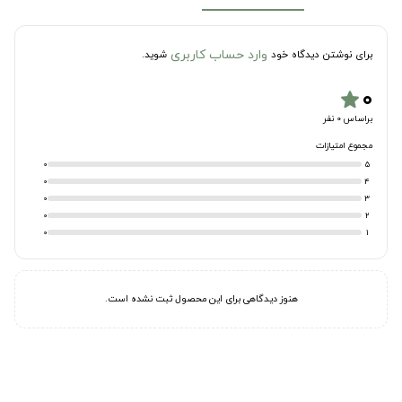
وارد حساب کاربری
برای نوشتن دیدگاه خود
شوید.
۰
star
براساس 0 نفر
مجموع امتیازات
0
5
0
4
0
3
0
2
0
1
هنوز دیدگاهی برای این محصول ثبت نشده است.