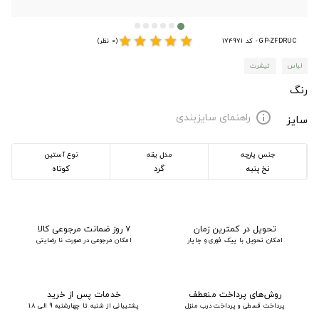
star
star
star
star
star
GP-ZFDRUC - کد 174971
(0 نظر)
لباس
تیشرت
رنگ
راهنمای سایزبندی
info
سایز
جنس پارچه
مدل یقه
نوع آستین
نخ پنبه
گرد
کوتاه
تحویل در کمترین زمان
۷ روز ضمانت مرجوعی کالا
امکان تحویل با پیک فوری و چاپار
امکان مرجوعی در صورت نا رضایتی
روش‌های پرداخت منعطف
خدمات پس از خرید
پرداخت قسطی و پرداخت درب منزل
پشتیبانی از شنبه تا چهارشنبه 9 الی 18