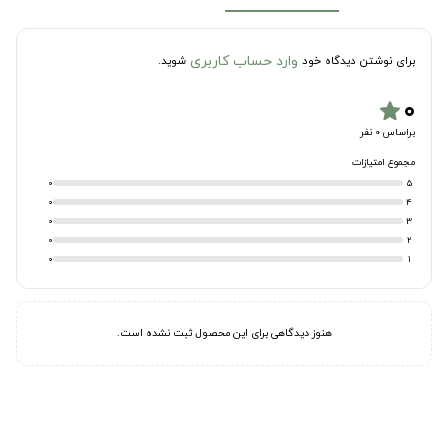
وارد حساب کاربری
برای نوشتن دیدگاه خود
شوید.
۰
star
براساس 0 نفر
مجموع امتیازات
0
5
0
4
0
3
0
2
0
1
هنوز دیدگاهی برای این محصول ثبت نشده است.