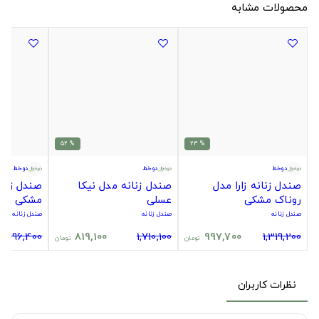
محصولات مشابه
% 52
% 24
دوخط
دوخط
دوخط
صندل زنانه زارا مدل
صندل زنانه مدل نیکا
صندل زنان
روناک مشکی
عسلی
مشکی
صندل زنانه
صندل زنانه
صندل زنانه
1,196,400
819,100
1,710,100
997,700
1,319,200
تومان
تومان
نظرات کاربران