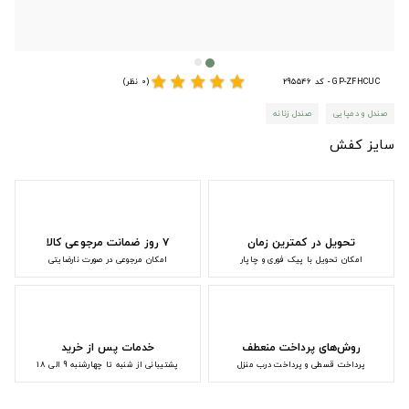
star
star
star
star
star
GP-ZFHCUC - کد 295546
(0 نظر)
صندل و دمپایی
صندل زنانه
سایز کفش
تحویل در کمترین زمان
۷ روز ضمانت مرجوعی کالا
امکان تحویل با پیک فوری و چاپار
امکان مرجوعی در صورت نارضایتی
روش‌های پرداخت منعطف
خدمات پس از خرید
پرداخت قسطی و پرداخت درب منزل
پشتیبانی از شنبه تا چهارشنبه 9 الی 18