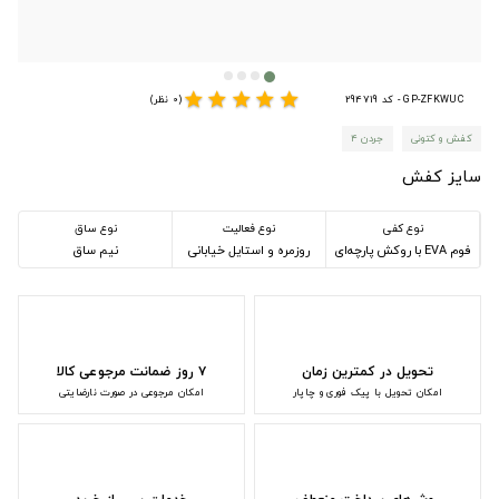
star
star
star
star
star
GP-ZFKWUC - کد 294719
(0 نظر)
کفش و کتونی
جردن ۴
سایز کفش
نوع کفی
نوع فعالیت
نوع ساق
فوم EVA با روکش پارچه‌ای
روزمره و استایل خیابانی
نیم ساق
تحویل در کمترین زمان
۷ روز ضمانت مرجوعی کالا
امکان تحویل با پیک فوری و چاپار
امکان مرجوعی در صورت نارضایتی