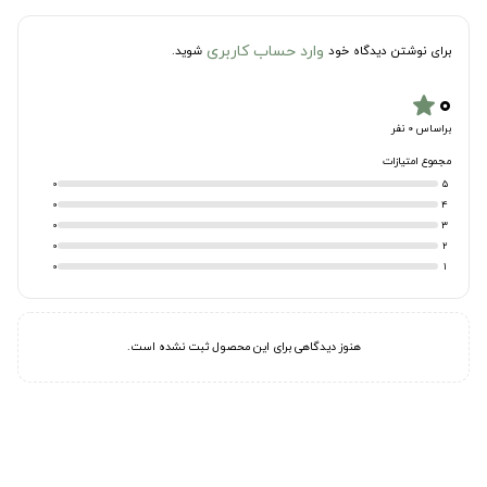
وارد حساب کاربری
برای نوشتن دیدگاه خود
شوید.
۰
star
براساس 0 نفر
مجموع امتیازات
0
5
0
4
0
3
0
2
0
1
هنوز دیدگاهی برای این محصول ثبت نشده است.