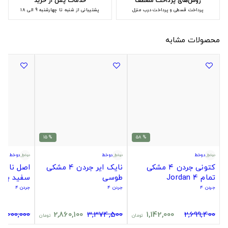
روش‌های پرداخت منعطف
خدمات پس از خرید
پرداخت قسطی و پرداخت درب منزل
پشتیبانی از شنبه تا چهارشنبه 9 الی 18
محصولات مشابه
% 15
% 58
دوخط
دوخط
دوخط
کتونی جردن ۴ مشکی
نایک ایر جردن 4 مشکی
تمام Jordan 4
طوسی
سفید بن
جردن ۴
جردن ۴
جردن ۴
15,000,000
2,860,100
3,374,500
1,142,000
2,699,400
تومان
تومان