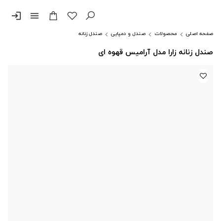
login
menu
صفحه اصلی
محصولات
صندل و دمپایی
صندل زنانه
صندل زنانه زارا مدل آرامیس قهوه ای