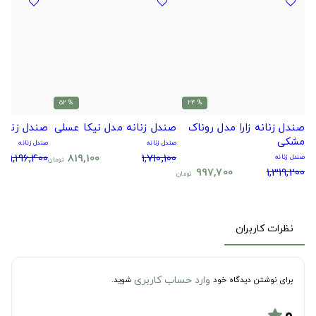
% 52
% 24
صندل زنانه زارا مدل روناک
صندل زنانه مدل نیکا عسلی
صندل زنانه
مشکی
صندل زنانه
صندل زنانه
1,196,400
819,100
1,710,100
صندل زنانه
تومان
997,700
1,319,200
تومان
نظرات کاربران
وارد حساب کاربری
برای نوشتن دیدگاه خود
شوید.
۰
star