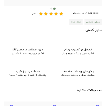
star
star
star
star
star
GP-ZFKZUC - کد 295358
(0 نظر)
صندل و دمپایی
صندل زنانه
سایز کفش
تحویل در کمترین زمان
۷ روز ضمانت مرجوعی کالا
امکان تحویل با پیک فوری و چاپار
امکان مرجوعی در صورت نا رضایتی
روش‌های پرداخت منعطف
خدمات پس از خرید
پرداخت قسطی و پرداخت درب منزل
پشتیبانی از شنبه تا چهارشنبه 9 الی 18
محصولات مشابه