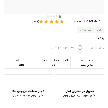
star
star
star
star
star
GP-ZFNM7C - کد 84483
(0 نظر)
لباس
هودی طرح دار
رنگ
راهنمای سایزبندی
info
سایز لباس
جنس پارچه
تنخور لباس (نسبت به سایز)
مدل یقه
سه نخ پنبه
آزاد
کلاه‌دار
تحویل در کمترین زمان
۷ روز ضمانت مرجوعی کالا
امکان تحویل با پیک فوری و چاپار
امکان مرجوعی در صورت نارضایتی