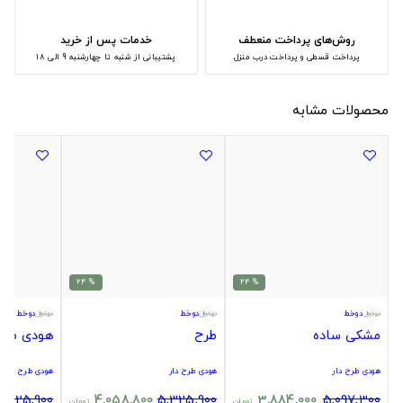
روش‌های پرداخت منعطف
خدمات پس از خرید
پرداخت قسطی و پرداخت درب منزل
پشتیبانی از شنبه تا چهارشنبه 9 الی 18
محصولات مشابه
% 24
% 24
دوخط
دوخط
دوخط
مشکی ساده
طرح
هودی طرح 
هودی طرح دار
هودی طرح دار
هودی طرح دار
5,325,900
4,058,800
5,325,900
3,884,000
5,097,300
تومان
تومان