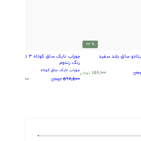
% 20
% 22
تادو ساق بلند سفید
جوراب نایک ساق کوتاه 3 تایی طرح و
ب
رنگ رندوم
م
جوراب نایک ساق کوتاه
0
156,100
مان
تومان
480,500
598,500
تومان
تومان
0