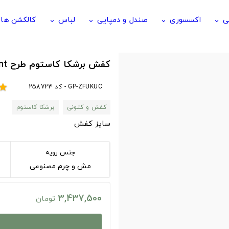
ی
اکسسوری
صندل و دمپایی
لباس
کالکشن ها
keyboard_arrow_down
keyboard_arrow_down
keyboard_arrow_down
keyboard_arrow_down
کفش برشکا کاستوم طرح Angelus Professional Paint
GP-ZFUKUC - کد 258723
star
کفش و کتونی
برشکا کاستوم
سایز کفش
جنس رویه
مش و چرم مصنوعی
3,437,500
تومان