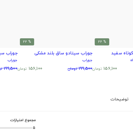
% 22
% 22
وتاه سفید
جوراب سیتادو ساق بلند مشکی
جوراب سی
ه
جوراب
جوراب
199,500
156,100
199,500
156,100
تومان
تومان
تومان
تو
توضیحات
مجموع امتیازات
5