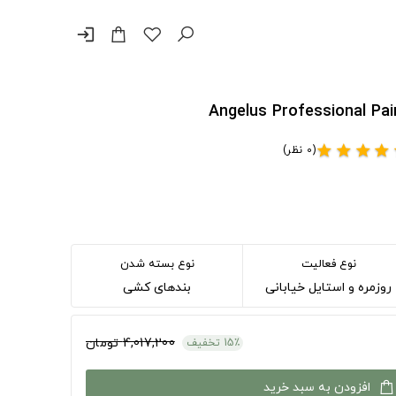
login
(0 نظر)
star
star
star
star
نوع فعالیت
نوع بسته شدن
روزمره و استایل خیابانی
بندهای کشی
4,017,200 تومان
15٪ تخفیف
افزودن به سبد خرید