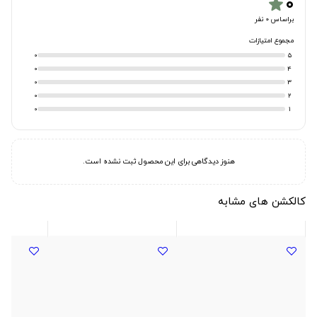
۰
star
براساس 0 نفر
مجموع امتیازات
0
5
0
4
0
3
0
2
0
1
هنوز دیدگاهی برای این محصول ثبت نشده است.
کالکشن های مشابه