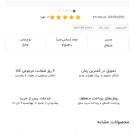
star
star
star
star
star
GP-ZFUZUC - کد 271815
(0 نظر)
اکسسوری
توت بگ
spirited away
جنس
ابعاد (سانتی متر)
نوع چاپ
متقال
40×35
DTF
تحویل در کمترین زمان
۷ روز ضمانت مرجوعی کالا
امکان تحویل با پیک فوری و چاپار
امکان مرجوعی در صورت نا رضایتی
روش‌های پرداخت منعطف
خدمات پس از خرید
پرداخت قسطی و پرداخت درب منزل
پشتیبانی از شنبه تا چهارشنبه 9 الی 18
محصولات مشابه