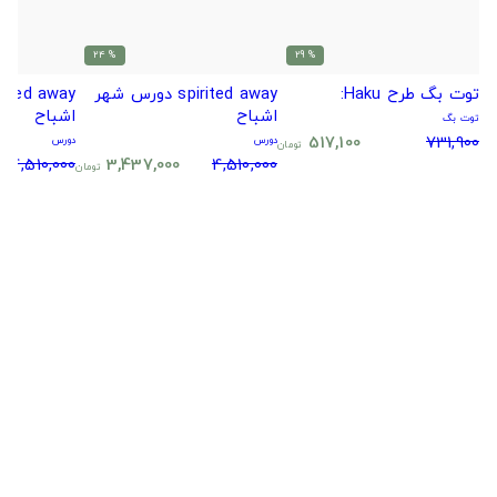
% 24
% 29
توت بگ طرح Haku:
spirited away دورس شهر
اشباح
اشباح
توت بگ
517,100
731,900
دورس
دورس
تومان
4,510,000
3,437,000
4,510,000
تومان