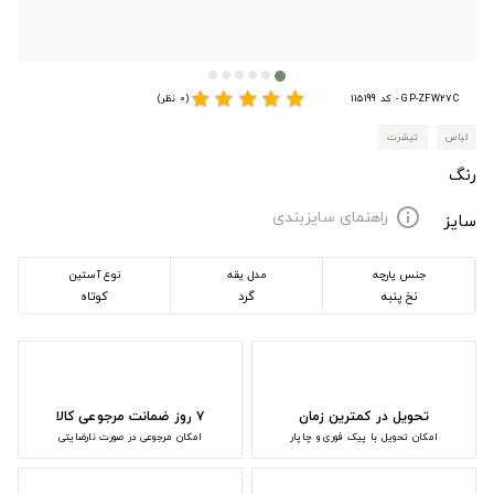
star
star
star
star
star
GP-ZFW27C - کد 115199
(0 نظر)
لباس
تیشرت
رنگ
راهنمای سایزبندی
info
سایز
جنس پارچه
مدل یقه
نوع آستین
نخ پنبه
گرد
کوتاه
تحویل در کمترین زمان
۷ روز ضمانت مرجوعی کالا
امکان تحویل با پیک فوری و چاپار
امکان مرجوعی در صورت نارضایتی