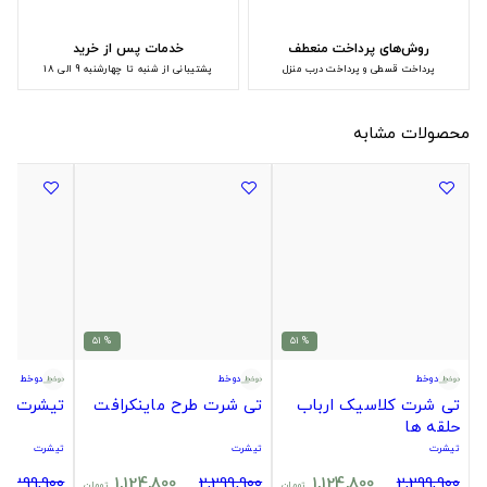
روش‌های پرداخت منعطف
خدمات پس از خرید
پرداخت قسطی و پرداخت درب منزل
پشتیبانی از شنبه تا چهارشنبه 9 الی 18
محصولات مشابه
% 51
% 51
دوخط
دوخط
دوخط
تی شرت کلاسیک ارباب
تی شرت طرح ماینکرافت
تیشرت ب
حلقه ها
تیشرت
تیشرت
تیشرت
2,299,900
1,124,800
2,299,900
1,124,800
2,299,900
تومان
تومان