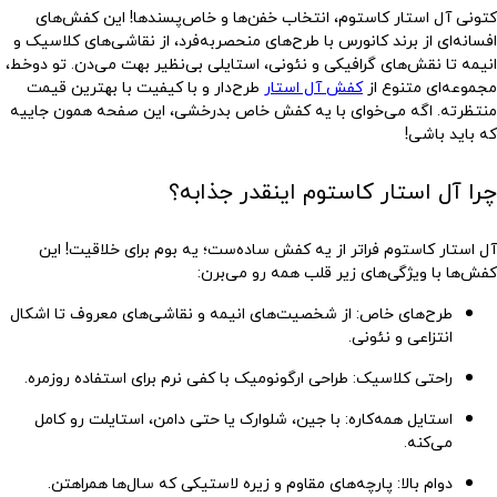
کتونی آل استار کاستوم، انتخاب خفن‌ها و خاص‌پسندها! این کفش‌های
افسانه‌ای از برند کانورس با طرح‌های منحصربه‌فرد، از نقاشی‌های کلاسیک و
انیمه تا نقش‌های گرافیکی و نئونی، استایلی بی‌نظیر بهت می‌دن. تو
دوخط
،
مجموعه‌ای متنوع از
کفش آل استار
طرح‌دار و با کیفیت با بهترین قیمت
منتظرته. اگه می‌خوای با یه کفش خاص بدرخشی، این صفحه همون جاییه
که باید باشی!
چرا آل استار کاستوم اینقدر جذابه؟
آل استار کاستوم فراتر از یه کفش ساده‌ست؛ یه بوم برای خلاقیت! این
کفش‌ها با ویژگی‌های زیر قلب همه رو می‌برن:
طرح‌های خاص
: از شخصیت‌های انیمه و نقاشی‌های معروف تا اشکال
انتزاعی و نئونی.
راحتی کلاسیک
: طراحی ارگونومیک با کفی نرم برای استفاده روزمره.
استایل همه‌کاره
: با جین، شلوارک یا حتی دامن، استایلت رو کامل
می‌کنه.
دوام بالا
: پارچه‌های مقاوم و زیره لاستیکی که سال‌ها همراهتن.