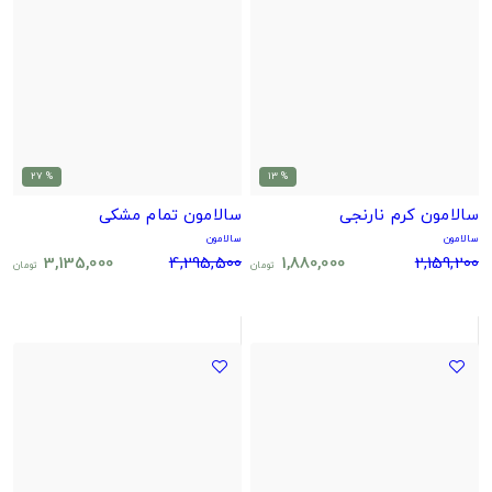
% 27
% 13
سالامون کرم نارنجی
سالامون تمام مشکی
سالامون
سالامون
3,135,000
4,295,500
1,880,000
2,159,200
تومان
تومان