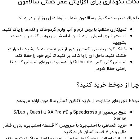
نکات نگهداری برای افزایش عمر کفش سالامون
با مراقبت درست، کتونی سالامون شما سال‌ها مثل روز اول می‌ماند:
تمیزکاری منظم
: با برس نرم و آب ولرم گردوخاک و لکه‌ها را پاک کنید.
شست‌وشوی اصولی
: از ماشین لباسشویی پرهیز کنید و با دست
بشویید.
خشک کردن طبیعی
: کفش را دور از نور مستقیم خورشید یا حرارت
خشک کنید. داخل آن را با کاغذ پر کنید تا فرم خود را حفظ کند.
تعویض کفی
: کفی OrthoLite را به‌صورت دوره‌ای تعویض کنید تا
راحتی حفظ شود.
چرا از دوخط خرید کنید؟
دوخط تجربه‌ای متفاوت از خرید آنلاین کفش سالامون ارائه می‌دهد:
تنوع بی‌نظیر
: از Speedcross و XA Pro 3D تا Quest و S/Lab
Sense.
خرید اقساطی با اسنپ‌پی
: با سرویس 4 قسطه اسنپ‌پی، بدون فشار
مالی و در 4 قسط آسان خرید کنید.
ضمانت اصالت
: تمام کتونی‌های سالامون ما اصل و باکیفیت هستند.