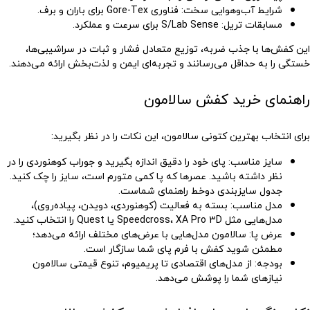
شرایط آب‌وهوایی سخت
: فناوری Gore-Tex برای باران و برف.
مسابقات تریل
: S/Lab Sense برای سرعت و عملکرد.
این کفش‌ها با جذب ضربه، توزیع متعادل فشار و ثبات در سراشیبی‌ها،
خستگی را به حداقل می‌رسانند و تجربه‌ای ایمن و لذت‌بخش ارائه می‌دهند.
راهنمای خرید کفش سالامون
برای انتخاب بهترین کتونی سالامون، این نکات را در نظر بگیرید:
سایز مناسب
: پای خود را دقیق اندازه بگیرید و جوراب کوهنوردی را در
نظر داشته باشید. عصرها که پا کمی متورم است، سایز را چک کنید.
جدول سایزبندی دوخط راهنمای شماست.
مدل مناسب
: بسته به فعالیت (کوهنوردی، دویدن، پیاده‌روی)،
مدل‌هایی مثل Speedcross، XA Pro 3D یا Quest را انتخاب کنید.
عرض پا
: سالامون مدل‌هایی با عرض‌های مختلف ارائه می‌دهد؛
مطمئن شوید کفش با فرم پای شما سازگار است.
بودجه
: از مدل‌های اقتصادی تا پریمیوم، تنوع قیمتی سالامون
نیازهای شما را پوشش می‌دهد.