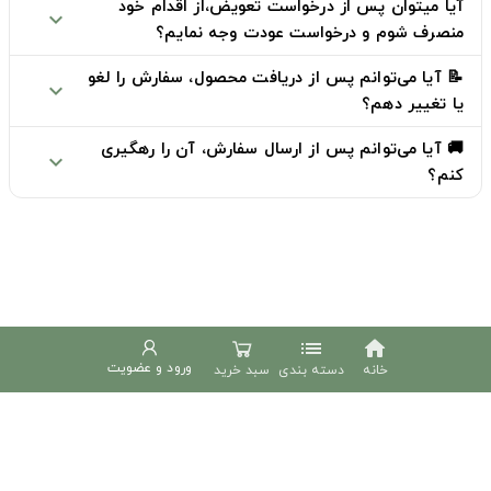
آیا میتوان پس از درخواست تعویض،از اقدام خود
expand_more
منصرف شوم و درخواست عودت وجه نمایم؟
📝 آیا می‌توانم پس از دریافت محصول، سفارش را لغو
expand_more
یا تغییر دهم؟
🚚 آیا می‌توانم پس از ارسال سفارش، آن را رهگیری
expand_more
کنم؟
list
home
ورود و عضویت
خانه
دسته بندی
سبد خرید
دوخط
02191307695
پشتیبانی شنبه تا چهارشنبه 9 الی 18
phone