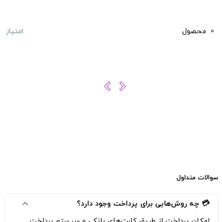
امتیاز
0
محصول
سوالات متداول
💳 چه روش‌هایی برای پرداخت وجود دارد؟
expand_more
امکان پرداخت از طریق
کارت‌های بانکی
و
سیستم پرداخت