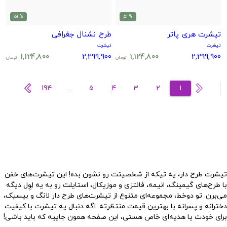
% 51
% 51
تیشرت هری پاتر
طرح نشنال جغرافی
تیشرت
تیشرت
1,124,800
2,299,900
1,124,800
2,299,900
تومان
تومان
194
…
5
4
3
2
1
تیشرت طرح دار، یه تیکه از شخصیتت رو نشون بده! این تیشرت‌های خفن
با طرح‌های گیمینگ، انیمه، فانتزی و موزیکال، استایلت رو به یه لِوِل دیگه
می‌برن. تو
دوخط
، مجموعه‌ای متنوع از تیشرت‌های طرح دار لانگ و بیسیک،
دخترانه و پسرانه با بهترین قیمت منتظرته. اگه دنبال یه تیشرت با کیفیت
برای خودت یا هدیه‌ای خاص هستی، این صفحه همون جاییه که باید باشی!