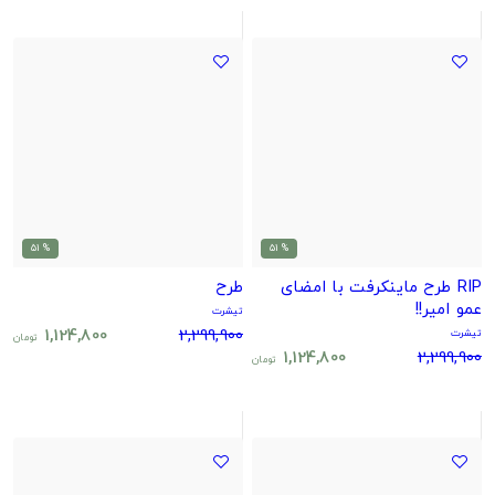
% 51
% 51
RIP طرح ماینکرفت با امضای
طرح
عمو امیر!!
تیشرت
1,124,800
2,299,900
تیشرت
تومان
1,124,800
2,299,900
تومان