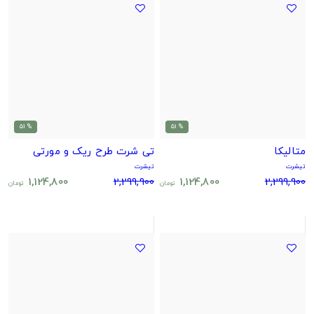
% 51
% 51
متالیکا
تی شرت طرح ریک و مورتی
تیشرت
تیشرت
1,124,800
2,299,900
1,124,800
2,299,900
تومان
تومان