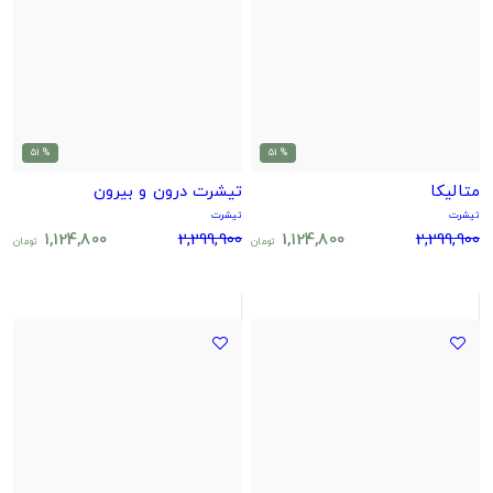
% 51
% 51
متالیکا
تیشرت درون و بیرون
تیشرت
تیشرت
1,124,800
2,299,900
1,124,800
2,299,900
تومان
تومان