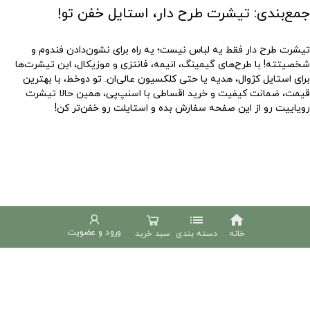
جمع‌بندی: تیشرت طرح دار، استایل خفن تو!
تیشرت طرح دار فقط یه لباس نیست؛ یه راه برای نشون‌دادن فندوم و
شخصیتته! با طرح‌های گیمینگ، انیمه، فانتزی و موزیکال، این تیشرت‌ها
برای استایل کژوال، هدیه یا حتی کلکسیون عالی‌ان. تو دوخط، با بهترین
قیمت، ضمانت کیفیت و خرید اقساطی با اسنپ‌پی، همین حالا تیشرت
رویاییت رو از این صفحه سفارش بده و استایلت رو خفن‌تر کن!
list
home
ورود و عضویت
خانه
دسته بندی
سبد خرید
دوخط
phone
02191307695
پشتیبانی شنبه تا چهارشنبه 9 الی 18