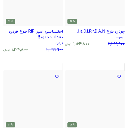
% 51
% 51
جردن طرح J.a.O.i.R.r.D.A.N
اختصاصی امیر RIP طرح فردی
تعداد محدود!!
تیشرت
1,124,800
2,299,900
تیشرت
تومان
1,124,800
2,299,900
تومان
% 51
% 51