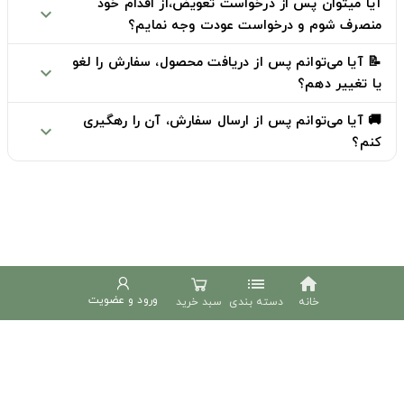
آیا میتوان پس از درخواست تعویض،از اقدام خود
expand_more
منصرف شوم و درخواست عودت وجه نمایم؟
📝 آیا می‌توانم پس از دریافت محصول، سفارش را لغو
expand_more
یا تغییر دهم؟
🚚 آیا می‌توانم پس از ارسال سفارش، آن را رهگیری
expand_more
کنم؟
list
home
ورود و عضویت
خانه
دسته بندی
سبد خرید
دوخط
phone
02191307695
پشتیبانی شنبه تا چهارشنبه 9 الی 18