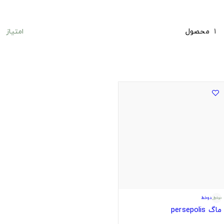
امتیاز
1
محصول
دوخط
ماگ persepolis