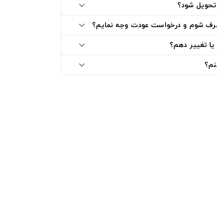
تحویل شود؟
expand_more
صرف شوم و درخواست عودت وجه نمایم؟
expand_more
یا تغییر دهم؟
expand_more
نم؟
expand_more
خدمات مشتریان
پرسش های متداول
ما
راهنمای خرید