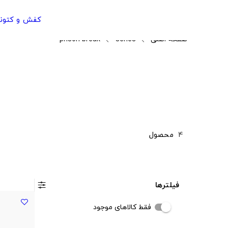
کفش و کتون
صفحه اصلی
series
prison break
4
محصول
فیلترها
فقط کالاهای موجود