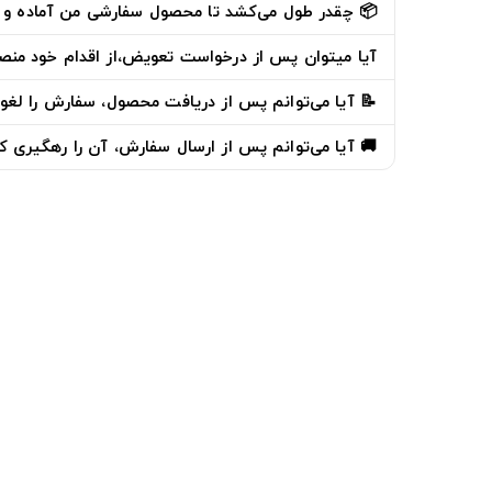
📦 چقدر طول می‌کشد تا محصول سفارشی من آماده و 
آیا میتوان پس از درخواست تعویض،از اقدام خود من
📝 آیا می‌توانم پس از دریافت محصول، سفارش را لغو 
🚚 آیا می‌توانم پس از ارسال سفارش، آن را رهگیری ک
دوخط
درباره ما
02191307695
phone
پشتیبانی شنبه تا چهارشنبه 9 الی 18
تماس با 