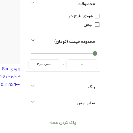
محصولات
هودی طرح دار
لباس
محدوده قیمت (تومان)
4058800
4058800
-
2,000,000
0
هودی Sia
هودی طرح دا
5,325,900
رنگ
سایز لباس
پاک کردن همه