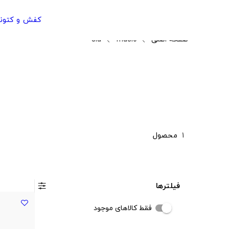
کفش و کتون
صفحه اصلی
music
sia
1
محصول
فیلترها
فقط کالاهای موجود