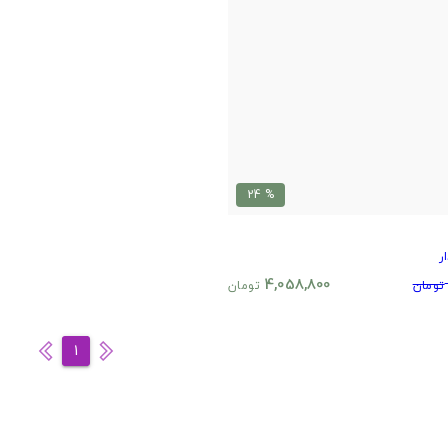
% 24
ر
4,058,800
تومان
تومان
1