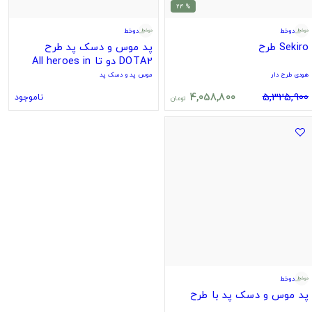
% 24
دوخط
دوخط
Sekiro طرح
پد موس و دسک پد طرح
DOTA2 دو تا All heroes in
Dota 2
هودی طرح دار
موس پد و دسک پد
4,058,800
5,325,900
ناموجود
تومان
دوخط
پد موس و دسک پد با طرح