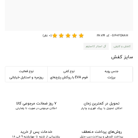
star
star
star
star
star
GP-2FDAAH - کد 192899
(0 نظر)
کفش و کتونی
آل استار کاستوم
سایز کفش
جنس رویه
نوع کفی
نوع فعالیت
برزنت
فوم EVA با روکش پارچه‌ای
روزمره و استایل خیابانی
تحویل در کمترین زمان
۷ روز ضمانت مرجوعی کالا
امکان تحویل با پیک فوری و چاپار
امکان مرجوعی در صورت نا رضایتی
روش‌های پرداخت منعطف
خدمات پس از خرید
پرداخت قسطی و پرداخت درب منزل
پشتیبانی از شنبه تا چهارشنبه 9 الی 18