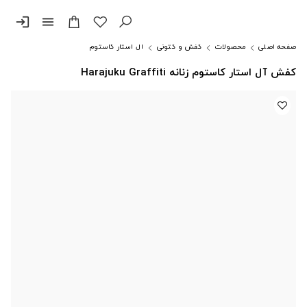
login
menu
صفحه اصلی
محصولات
کفش و کتونی
آل استار کاستوم
کفش آل استار کاستوم زنانه Harajuku Graffiti