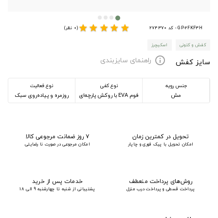
star
star
star
star
star
GP-2FKF3H - کد 274370
(0 نظر)
کفش و کتونی
اسکیچرز
راهنمای سایزبندی
info
سایز کفش
جنس رویه
نوع کفی
نوع فعالیت
مش
فوم EVA با روکش پارچه‌ای
روزمره و پیاده‌روی سبک
تحویل در کمترین زمان
۷ روز ضمانت مرجوعی کالا
امکان تحویل با پیک فوری و چاپار
امکان مرجوعی در صورت نا رضایتی
روش‌های پرداخت منعطف
خدمات پس از خرید
پرداخت قسطی و پرداخت درب منزل
پشتیبانی از شنبه تا چهارشنبه 9 الی 18