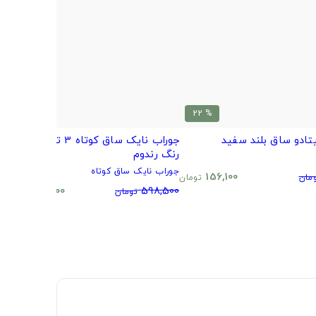
% 20
% 22
تادو ساق بلند سفید
جوراب نایک ساق کوتاه 3 تایی طرح و
ب
رنگ رندوم
م
جوراب نایک ساق کوتاه
0
156,100
مان
تومان
480,500
598,500
تومان
تومان