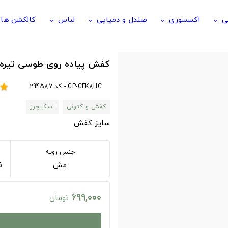
ی
اکسسوری
صندل و دمپایی
لباس
کالکشن ها
keyboard_arrow_down
keyboard_arrow_down
keyboard_arrow_down
keyboard_arrow_down
کفش پیاده روی طوسی تیره 
GP-CFK8HC - کد 294587
star
کفش و کتونی
اسکیچرز
سایز کفش
جنس رویه
مش
فوم 
699,000
تومان