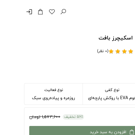
login
اسکیچرز بافت
(0 نظر)
star
star
star
star
نوع کفی
نوع فعالیت
EVA با روکش پارچه‌ای
روزمره و پیاده‌روی سبک
1,573,600 تومان
56٪ تخفیف
افزودن به سبد خرید