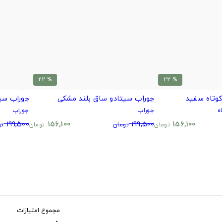
% 22
% 22
وتاه سفید
جوراب سیتادو ساق بلند مشکی
جوراب سی
ه
جوراب
جوراب
199,500
156,100
199,500
156,100
تومان
تومان
تومان
تو
مجموع امتیازات