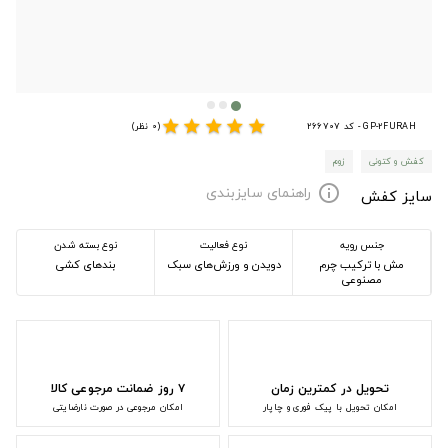
star
star
star
star
star
GP-2FURAH - کد 266707
(0 نظر)
کفش و کتونی
زوم
راهنمای سایزبندی
info
سایز کفش
جنس رویه
نوع فعالیت
نوع بسته شدن
مش با ترکیب چرم
دویدن و ورزش‌های سبک
بندهای کشی
مصنوعی
تحویل در کمترین زمان
۷ روز ضمانت مرجوعی کالا
امکان تحویل با پیک فوری و چاپار
امکان مرجوعی در صورت نارضایتی