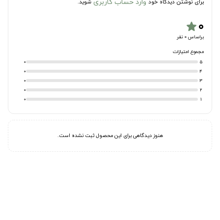
وارد حساب کاربری
برای نوشتن دیدگاه خود
شوید.
۰
star
براساس 0 نفر
مجموع امتیازات
0
5
0
4
0
3
0
2
0
1
هنوز دیدگاهی برای این محصول ثبت نشده است.