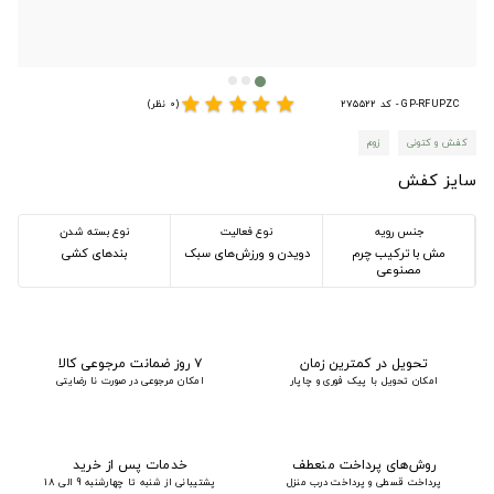
star
star
star
star
star
GP-RFUPZC - کد 275522
(0 نظر)
کفش و کتونی
زوم
سایز کفش
جنس رویه
نوع فعالیت
نوع بسته شدن
مش با ترکیب چرم
دویدن و ورزش‌های سبک
بندهای کشی
مصنوعی
تحویل در کمترین زمان
۷ روز ضمانت مرجوعی کالا
امکان تحویل با پیک فوری و چاپار
امکان مرجوعی در صورت نا رضایتی
روش‌های پرداخت منعطف
خدمات پس از خرید
پرداخت قسطی و پرداخت درب منزل
پشتیبانی از شنبه تا چهارشنبه 9 الی 18