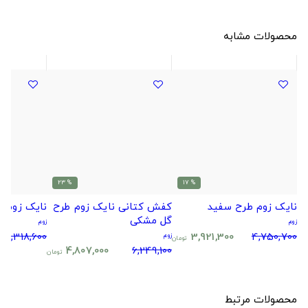
محصولات مشابه
% 23
% 17
نایک زوم طرح سفید
کفش کتانی نایک زوم طرح
نایک زوم 
گل مشکی
زوم
زوم
3,318,600
3,921,300
4,750,700
زوم
تومان
4,807,000
6,249,100
تومان
محصولات مرتبط