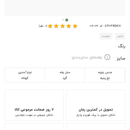
star
star
star
star
star
GP-2FWDAH - کد 104062
(0 نظر)
لباس
تیشرت
رنگ
راهنمای سایزبندی
info
سایز
جنس پارچه
مدل یقه
نوع آستین
نخ پنبه
گرد
کوتاه
تحویل در کمترین زمان
۷ روز ضمانت مرجوعی کالا
امکان تحویل با پیک فوری و چاپار
امکان مرجوعی در صورت نارضایتی