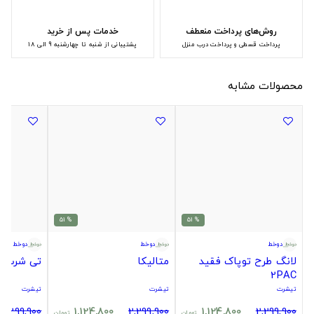
روش‌های پرداخت منعطف
خدمات پس از خرید
پرداخت قسطی و پرداخت درب منزل
پشتیبانی از شنبه تا چهارشنبه 9 الی 18
محصولات مشابه
% 51
% 51
دوخط
دوخط
دوخط
لانگ طرح توپاک فقید
متالیکا
تی شرت ک
2PAC
تیشرت
تیشرت
تیشرت
2,299,900
1,124,800
2,299,900
1,124,800
2,299,900
تومان
تومان