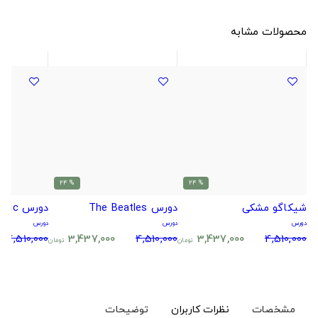
محصولات مشابه
% 24
% 24
شیکاگو مشکی
دورس The Beatles
دورس national geographic
دورس
دورس
دورس
4,510,000
3,437,000
4,510,000
3,437,000
4,510,000
تومان
تومان
مشخصات
نظرات کاربران
توضیحات