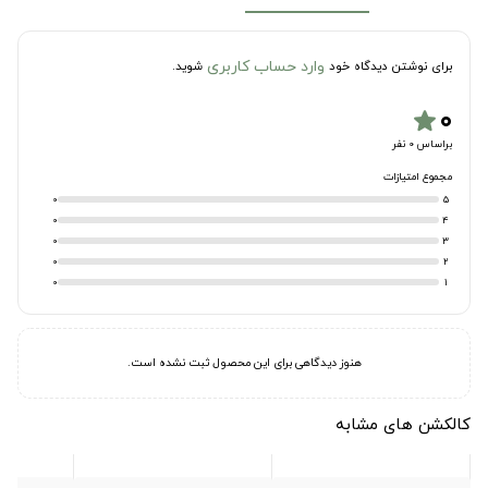
وارد حساب کاربری
برای نوشتن دیدگاه خود
شوید.
۰
star
براساس 0 نفر
مجموع امتیازات
0
5
0
4
0
3
0
2
0
1
هنوز دیدگاهی برای این محصول ثبت نشده است.
کالکشن های مشابه