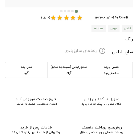
star
star
star
star
star
GP-2FX63H - کد 137308
(0 نظر)
لباس
دورس
venom
رنگ
راهنمای سایزبندی
info
سایز لباس
جنس پارچه
تنخور لباس (نسبت به سایز)
مدل یقه
سه نخ پنبه
آزاد
گرد
تحویل در کمترین زمان
۷ روز ضمانت مرجوعی کالا
امکان تحویل با پیک فوری و چاپار
امکان مرجوعی در صورت نا رضایتی
روش‌های پرداخت منعطف
خدمات پس از خرید
پرداخت قسطی و پرداخت درب منزل
پشتیبانی از شنبه تا چهارشنبه 9 الی 18