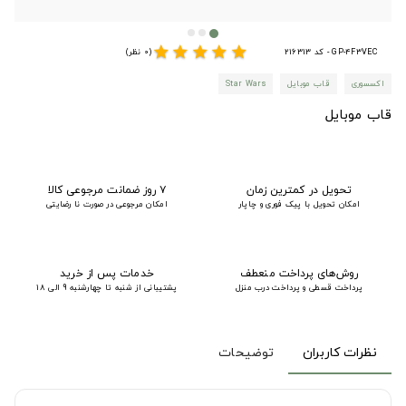
star
star
star
star
star
GP-4F3VEC - کد 216313
(0 نظر)
اکسسوری
قاب موبایل
Star Wars
قاب موبایل
تحویل در کمترین زمان
۷ روز ضمانت مرجوعی کالا
امکان تحویل با پیک فوری و چاپار
امکان مرجوعی در صورت نا رضایتی
روش‌های پرداخت منعطف
خدمات پس از خرید
پرداخت قسطی و پرداخت درب منزل
پشتیبانی از شنبه تا چهارشنبه 9 الی 18
نظرات کاربران
توضیحات