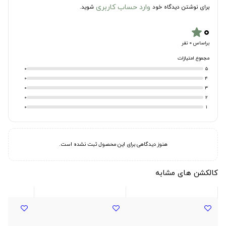
وارد حساب کاربری
برای نوشتن دیدگاه خود
شوید.
۰
star
براساس 0 نفر
مجموع امتیازات
0
5
0
4
0
3
0
2
0
1
هنوز دیدگاهی برای این محصول ثبت نشده است.
کالکشن های مشابه