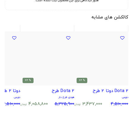
هنوز دیدگاهی برای این محصول ثبت نشده است.
کالکشن های مشابه
% 24
% 24
Dota 2 دوتا 2 طرح
Dota 2 طرح
دوتا 2 طرح هیروی
دورس
هودی طرح دار
دورس
4,510,000
4,058,800
5,325,900
3,437,000
4,510,000
تومان
تومان