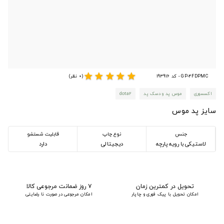
star
star
star
star
star
GP-4FDPMC - کد 193916
(0 نظر)
اکسسوری
موس پد و دسک پد
dota2
سایز پد موس
جنس
نوع چاپ
قابلیت شستشو
لاستیکی با رویه پارچه
دیجیتالی
دارد
تحویل در کمترین زمان
۷ روز ضمانت مرجوعی کالا
امکان تحویل با پیک فوری و چاپار
امکان مرجوعی در صورت نا رضایتی