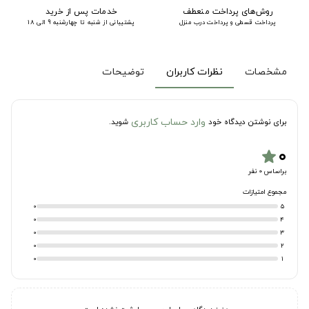
روش‌های پرداخت منعطف
خدمات پس از خرید
پرداخت قسطی و پرداخت درب منزل
پشتیبانی از شنبه تا چهارشنبه 9 الی 18
مشخصات
نظرات کاربران
توضیحات
وارد حساب کاربری
برای نوشتن دیدگاه خود
شوید.
۰
star
براساس 0 نفر
مجموع امتیازات
0
5
0
4
0
3
0
2
0
1