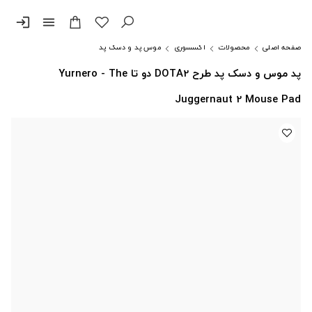
login
menu
صفحه اصلی
محصولات
اکسسوری
موس پد و دسک پد
پد موس و دسک پد طرح DOTA2 دو تا Yurnero - The
Juggernaut 2 Mouse Pad