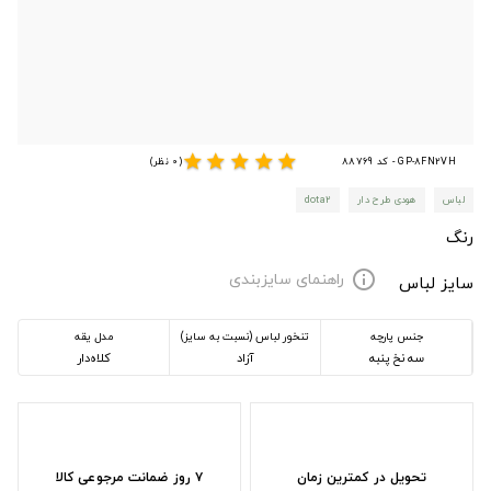
star
star
star
star
star
GP-8FN2VH - کد 88769
(0 نظر)
لباس
هودی طرح دار
dota2
رنگ
راهنمای سایزبندی
info
سایز لباس
جنس پارچه
تنخور لباس (نسبت به سایز)
مدل یقه
سه نخ پنبه
آزاد
کلاه‌دار
تحویل در کمترین زمان
۷ روز ضمانت مرجوعی کالا