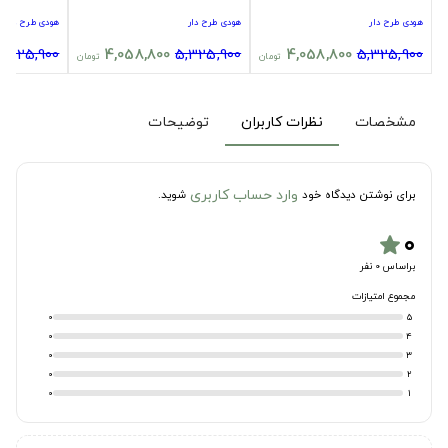
هودی طرح دار
هودی طرح دار
هودی طرح دار
5,325,900
4,058,800
5,325,900
4,058,800
5,325,900
تومان
تومان
مشخصات
نظرات کاربران
توضیحات
وارد حساب کاربری
برای نوشتن دیدگاه خود
شوید.
۰
star
براساس 0 نفر
مجموع امتیازات
0
5
0
4
0
3
0
2
0
1