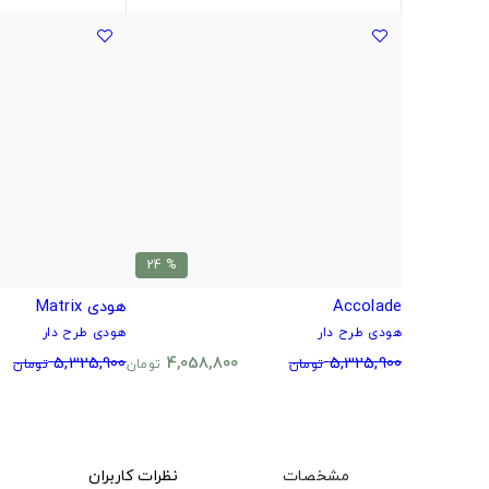
% 24
Accolade
هودی Matrix
هودی طرح دار
هودی طرح دار
5,325,900
4,058,800
5,325,900
تومان
تومان
تومان
مشخصات
نظرات کاربران