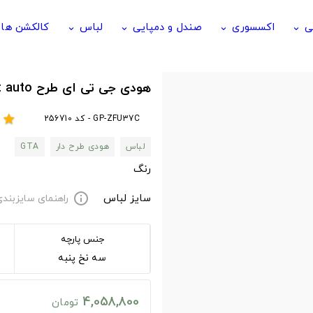
ی
اکسسوری
صندل و دمپایی
لباس
کالکشن ها
keyboard_arrow_down
keyboard_arrow_down
keyboard_arrow_down
keyboard_arrow_down
هودی جی تی ای طرح grand theft auto
GP-ZFU37C - کد 256710
r
star
لباس
هودی طرح دار
GTA
رنگ
سایز لباس
راهنمای سایزبند
info
جنس پارچه
سه نخ پنبه
4,058,800
تومان