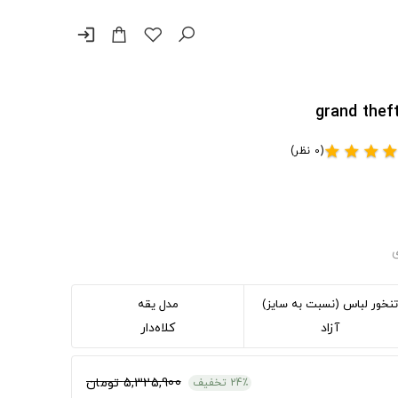
login
(0 نظر)
star
star
star
sta
ی
تنخور لباس (نسبت به سایز)
مدل یقه
آزاد
کلاه‌دار
5,325,900 تومان
24٪ تخفیف