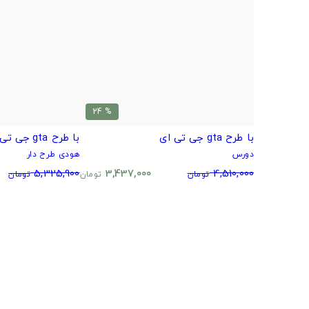
% 24
با طرح gta جی تی ای
با طرح gta جی تی ای
دورس
هودی طرح دار
5,325,900
3,437,000
4,510,000
تومان
تومان
تومان