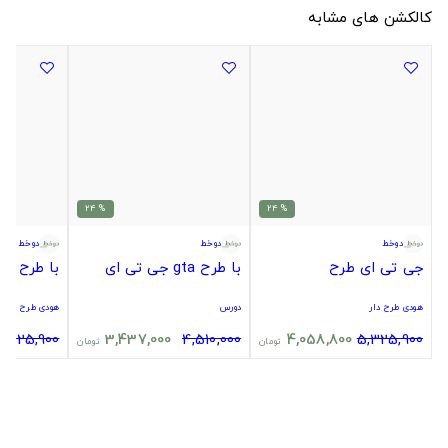
کالکشن های مشابه
% 24
% 24
دوخط
دوخط
دوخط
جی تی ای طرح
با طرح gta جی تی ای
با طرح gta جی تی ای
هودی طرح دار
دورس
هودی طرح دار
5,325,900
3,437,000
4,510,000
4,058,800
5,325,900
تومان
تومان