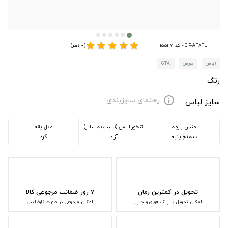
star
star
star
star
star
GP-AF8TUH - کد 15547
(0 نظر)
لباس
دورس
GTA
رنگ
راهنمای سایزبندی
info
سایز لباس
جنس پارچه
تنخور لباس (نسبت به سایز)
مدل یقه
سه نخ پنبه
آزاد
گرد
تحویل در کمترین زمان
۷ روز ضمانت مرجوعی کالا
امکان تحویل با پیک فوری و چاپار
امکان مرجوعی در صورت نارضایتی