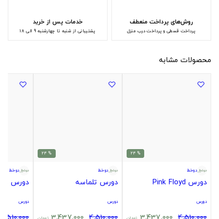
روش‌های پرداخت منعطف
خدمات پس از خرید
پرداخت قسطی و پرداخت درب منزل
پشتیبانی از شنبه تا چهارشنبه 9 الی 18
محصولات مشابه
% 24
% 24
دوخط
دوخط
دوخط
دورس Pink Floyd
دورس تلماسه
دورس The Beatles
دورس
دورس
دورس
4,510,000
3,437,000
4,510,000
3,437,000
4,510,000
تومان
تومان