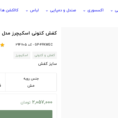
ی
اکسسوری
صندل و دمپایی
لباس
کالکشن ها
keyboard_arrow_down
keyboard_arrow_down
keyboard_arrow_down
keyboard_arrow_down
کفش کتونی اسکیچرز مدل TLS طوسی
GP-4FKWEC - کد 294705
star
کفش و کتونی
اسکیچرز
سایز کفش
جنس رویه
مش
فوم 
2,057,000
تومان