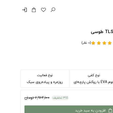
login
(0 نظر)
star
star
star
star
نوع کفی
نوع فعالیت
EVA با روکش پارچه‌ای
روزمره و پیاده‌روی سبک
2,964,100 تومان
31٪ تخفیف
افزودن به سبد خرید