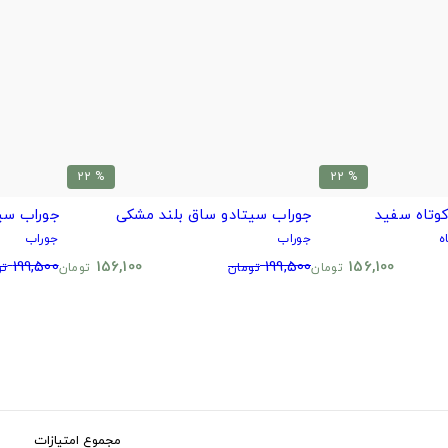
% 22
% 22
وتاه سفید
جوراب سیتادو ساق بلند مشکی
جوراب سی
ه
جوراب
جوراب
199,500
156,100
199,500
156,100
تومان
تومان
تومان
تو
مجموع امتیازات