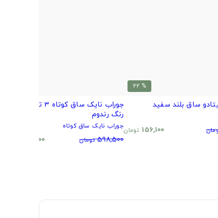
% 20
% 22
تادو ساق بلند سفید
جوراب نایک ساق کوتاه 3 تایی طرح و
ب
رنگ رندوم
م
جوراب نایک ساق کوتاه
0
156,100
مان
تومان
480,500
598,500
تومان
تومان