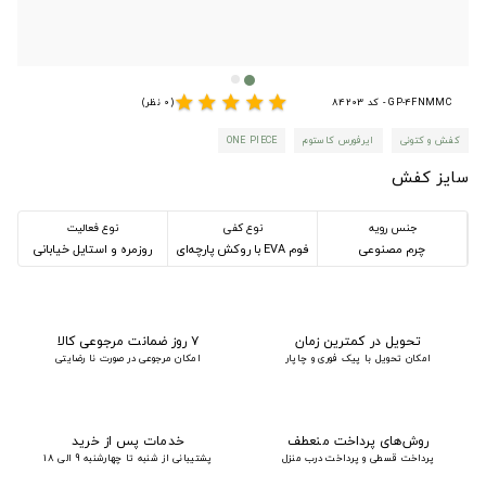
star
star
star
star
star
GP-4FNMMC - کد 84203
(0 نظر)
کفش و کتونی
ایرفورس کاستوم
ONE PIECE
سایز کفش
جنس رویه
نوع کفی
نوع فعالیت
چرم مصنوعی
فوم EVA با روکش پارچه‌ای
روزمره و استایل خیابانی
تحویل در کمترین زمان
۷ روز ضمانت مرجوعی کالا
امکان تحویل با پیک فوری و چاپار
امکان مرجوعی در صورت نا رضایتی
روش‌های پرداخت منعطف
خدمات پس از خرید
پرداخت قسطی و پرداخت درب منزل
پشتیبانی از شنبه تا چهارشنبه 9 الی 18