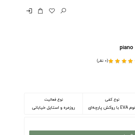
login
(0 نظر)
star
star
star
star
نوع کفی
نوع فعالیت
EVA با روکش پارچه‌ای
روزمره و استایل خیابانی