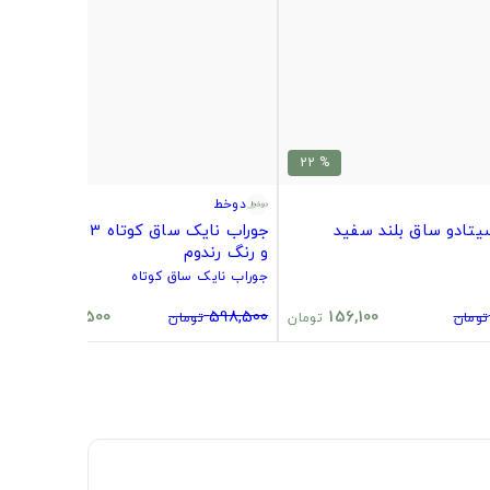
% 20
% 22
دوخط
یتادو ساق بلند سفید
جوراب نایک ساق کوتاه 3 تایی طرح
و رنگ رندوم
جوراب نایک ساق کوتاه
480,500
598,500
156,100
تومان
تومان
تومان
تومان