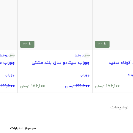
% 22
% 22
دوخط
دوخط
کوتاه سفید
جوراب سیتادو ساق بلند مشکی
جوراب س
اه
جوراب
جوراب
199,500
156,100
199,500
156,100
تومان
تومان
تومان
توضیحات
مجموع امتیازات