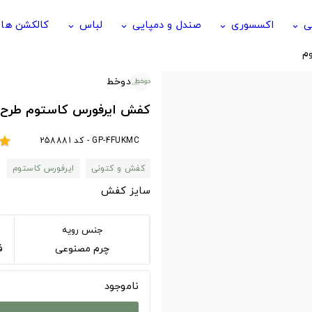
ی
اکسسوری
صندل و دمپایی
لباس
کالکشن ها
keyboard_arrow_down
keyboard_arrow_down
keyboard_arrow_down
keyboard_arrow_down
م
دوخط
کفش ایرفورس کاستوم طرح piano
GP-4FUKMC - کد 258881
star
کفش و کتونی
ایرفورس کاستوم
سایز کفش
جنس رویه
چرم مصنوعی
فوم 
ناموجود