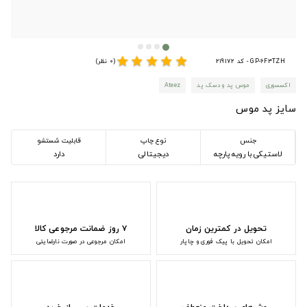
star
star
star
star
star
GP-6F3TZH - کد 219172
(0 نظر)
اکسسوری
موس پد و دسک پد
Ateez
سایز پد موس
جنس
نوع چاپ
قابلیت شستشو
لاستیکی با رویه پارچه
دیجیتالی
دارد
تحویل در کمترین زمان
۷ روز ضمانت مرجوعی کالا
امکان تحویل با پیک فوری و چاپار
امکان مرجوعی در صورت نارضایتی