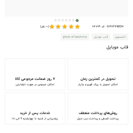
star
star
star
star
star
GP-6F4MDH - کد 64729
(0 نظر)
اکسسوری
قاب موبایل
ghost of tsushima
قاب موبایل
تحویل در کمترین زمان
۷ روز ضمانت مرجوعی کالا
امکان تحویل با پیک فوری و چاپار
امکان مرجوعی در صورت نارضایتی
روش‌های پرداخت منعطف
خدمات پس از خرید
پرداخت قسطی و پرداخت درب منزل
پشتیبانی از شنبه تا چهارشنبه 9 الی 18