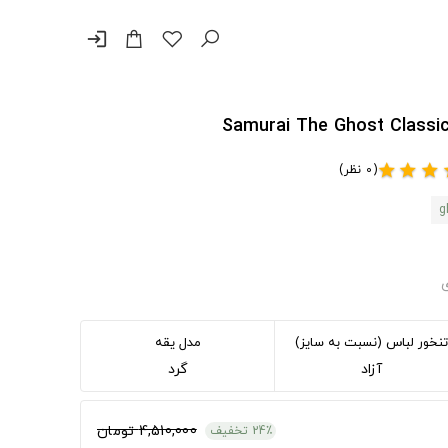
login
(0 نظر)
star
star
star
s
g
ی
تنخور لباس (نسبت به سایز)
مدل یقه
آزاد
گرد
4,510,000 تومان
24٪ تخفیف