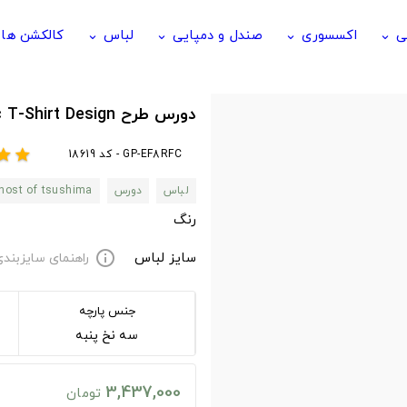
ی
اکسسوری
صندل و دمپایی
لباس
کالکشن ها
keyboard_arrow_down
keyboard_arrow_down
keyboard_arrow_down
keyboard_arrow_down
دورس طرح Samurai The Ghost Classic T-Shirt Design
GP-EF8RFC - کد 18619
tar
star
لباس
دورس
host of tsushima
رنگ
سایز لباس
راهنمای سایزبند
info
جنس پارچه
سه نخ پنبه
3,437,000
تومان