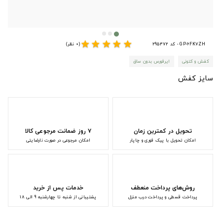
star
star
star
star
star
GP-6FK7ZH - کد 295472
(0 نظر)
کفش و کتونی
ایرفورس بدون ساق
سایز کفش
تحویل در کمترین زمان
۷ روز ضمانت مرجوعی کالا
امکان تحویل با پیک فوری و چاپار
امکان مرجوعی در صورت نارضایتی
روش‌های پرداخت منعطف
خدمات پس از خرید
پرداخت قسطی و پرداخت درب منزل
پشتیبانی از شنبه تا چهارشنبه 9 الی 18